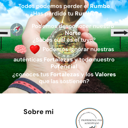
Todos podemos perder el
Rumbo
¿Has perdido tu
Rumbo
?
Podemos desconocer nuestro
Norte
¿Sabes cuál es el tuyo?
Podemos ignorar nuestras
auténticas
Fortalezas
y todo nuestro
Potencial
¿conoces tus
Fortalezas
y los
Valores
que las sostienen?
Sobre mi